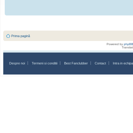
Prima pagină
Powered by
phpB
Transla
Despre noi
Termeni si conditii
Best Fanclubber
Contact
Intra in echi