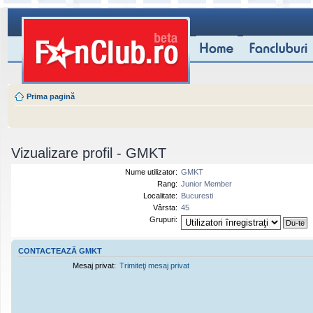
Prima pagină
Vizualizare profil - GMKT
Nume utilizator:
GMKT
Rang:
Junior Member
Localitate:
Bucuresti
Vârsta:
45
Grupuri:
CONTACTEAZĂ GMKT
Mesaj privat:
Trimiteţi mesaj privat