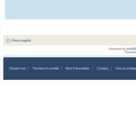
Prima pagină
Powered by
phpB
Transla
Despre noi
Termeni si conditii
Best Fanclubber
Contact
Intra in echi