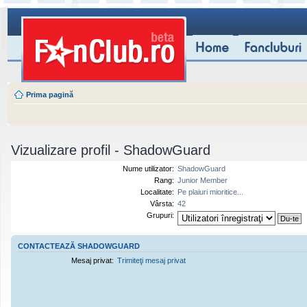
Prima pagină
Vizualizare profil - ShadowGuard
Nume utilizator:
ShadowGuard
Rang:
Junior Member
Localitate:
Pe plaiuri mioritice...
Vârsta:
42
Grupuri:
CONTACTEAZĂ SHADOWGUARD
Mesaj privat:
Trimiteţi mesaj privat