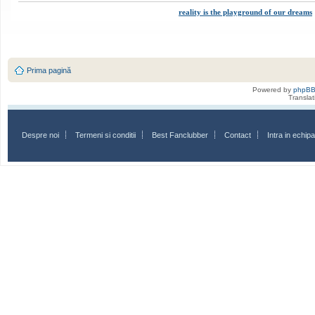
reality is the playground of our dreams
Prima pagină
Powered by
phpB
Transla
Despre noi
Termeni si conditii
Best Fanclubber
Contact
Intra in echi