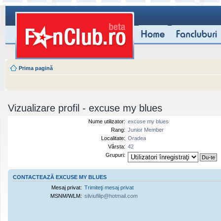
Prima pagină
Vizualizare profil - excuse my blues
Nume utilizator:
excuse my blues
Rang:
Junior Member
Localitate:
Oradea
Vârsta:
42
Grupuri:
CONTACTEAZĂ EXCUSE MY BLUES
Mesaj privat:
Trimiteţi mesaj privat
MSNM/WLM:
silviufilip@hotmail.com