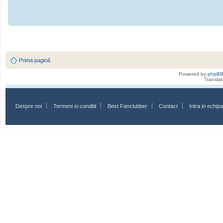
Prima pagină
Powered by
phpB
Transla
Despre noi
Termeni si conditii
Best Fanclubber
Contact
Intra in echi