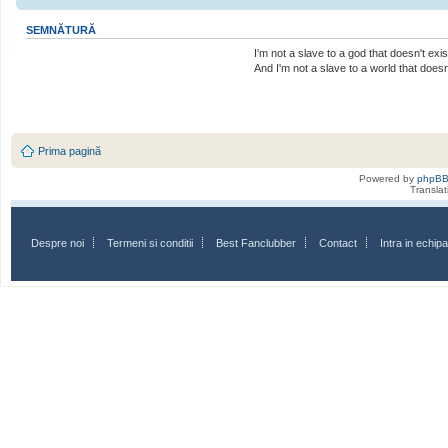
SEMNĂTURĂ
I'm not a slave to a god that doesn't exis
And I'm not a slave to a world that doesn'
Prima pagină
Powered by
phpB
Transla
Despre noi
Termeni si conditii
Best Fanclubber
Contact
Intra in echi