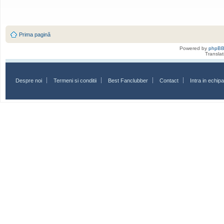
Prima pagină
Powered by
phpB
Transla
Despre noi
Termeni si conditii
Best Fanclubber
Contact
Intra in echi