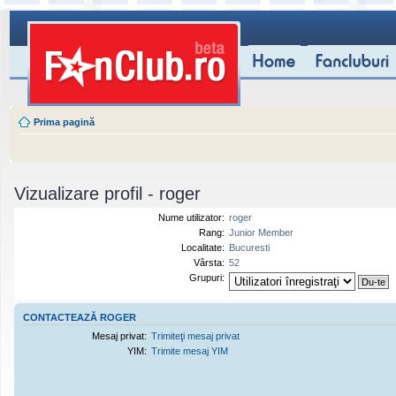
Prima pagină
Vizualizare profil - roger
Nume utilizator:
roger
Rang:
Junior Member
Localitate:
Bucuresti
Vârsta:
52
Grupuri:
CONTACTEAZĂ ROGER
Mesaj privat:
Trimiteţi mesaj privat
YIM:
Trimite mesaj YIM