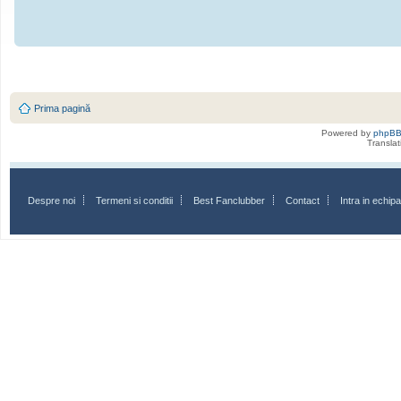
Prima pagină
Powered by
phpB
Transla
Despre noi
Termeni si conditii
Best Fanclubber
Contact
Intra in echi