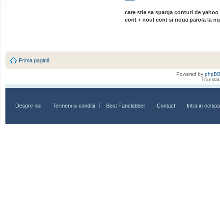
care stie sa sparga conturi de yahoo 
cont + noul cont si noua parola la nu
Prima pagină
Powered by
phpB
Transla
Despre noi
Termeni si conditii
Best Fanclubber
Contact
Intra in echi