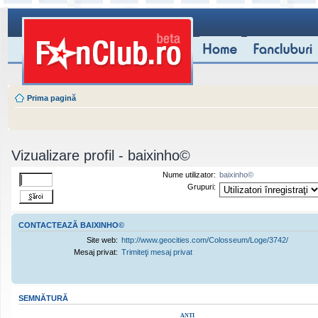
Prima pagină
Vizualizare profil - baixinho©
Nume utilizator:
baixinho©
Grupuri:
CONTACTEAZĂ BAIXINHO©
Site web:
http://www.geocities.com/Colosseum/Loge/3742/
Mesaj privat:
Trimiteţi mesaj privat
SEMNĂTURĂ
ANTI