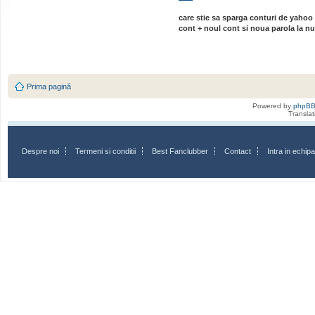
care stie sa sparga conturi de yahoo 
cont + noul cont si noua parola la nu
Prima pagină
Powered by
phpB
Transla
Despre noi
Termeni si conditii
Best Fanclubber
Contact
Intra in echi