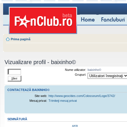
Prima pagină
Vizualizare profil - baixinho©
Nume utilizator:
baixinho©
Grupuri:
CONTACTEAZĂ BAIXINHO©
Site web:
http://www.geocities.com/Colosseum/Loge/3742/
Mesaj privat:
Trimiteţi mesaj privat
SEMNĂTURĂ
ANTI