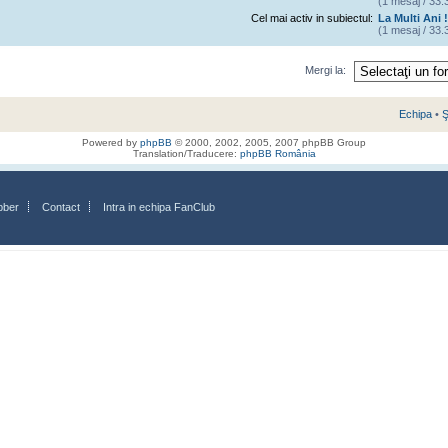
(1 mesaj / 33.3
Cel mai activ in subiectul:
La Multi Ani 
(1 mesaj / 33.3
Mergi la:
Echipa
•
Ş
Powered by
phpBB
© 2000, 2002, 2005, 2007 phpBB Group
Translation/Traducere:
phpBB România
bber
Contact
Intra in echipa FanClub