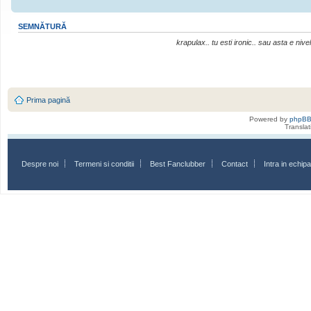
SEMNĂTURĂ
krapulax.. tu esti ironic.. sau asta e nivel
Prima pagină
Powered by
phpB
Transla
Despre noi
Termeni si conditii
Best Fanclubber
Contact
Intra in echi