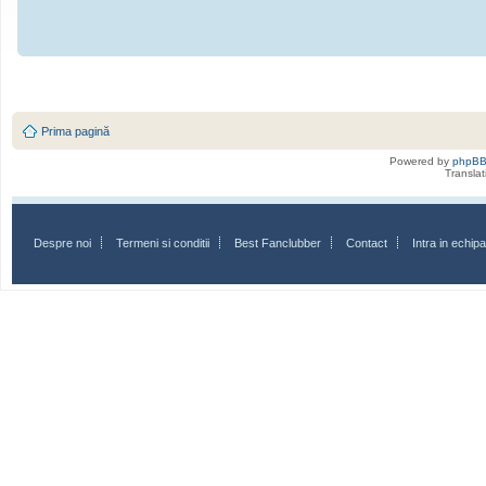
Prima pagină
Powered by
phpB
Transla
Despre noi
Termeni si conditii
Best Fanclubber
Contact
Intra in echi