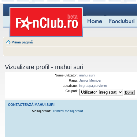
Prima pagină
Vizualizare profil - mahui suri
Nume utilizator:
mahui suri
Rang:
Junior Member
Localitate:
in groapa,cu viermi
Grupuri:
CONTACTEAZĂ MAHUI SURI
Mesaj privat:
Trimiteţi mesaj privat