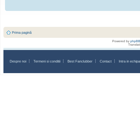
Prima pagină
Powered by
phpB
Transla
Despre noi
Termeni si conditii
Best Fanclubber
Contact
Intra in echi