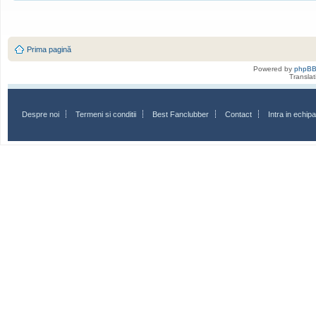
Prima pagină
Powered by
phpB
Transla
Despre noi
Termeni si conditii
Best Fanclubber
Contact
Intra in echi