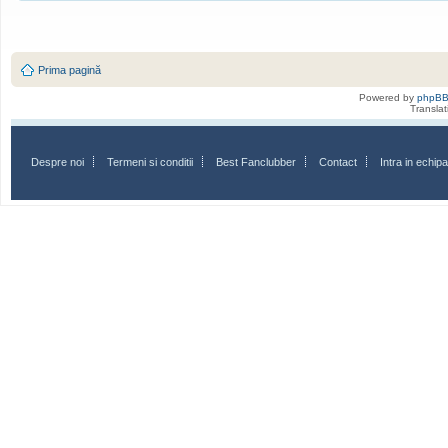
Prima pagină
Powered by
phpB
Transla
Despre noi
Termeni si conditii
Best Fanclubber
Contact
Intra in echi