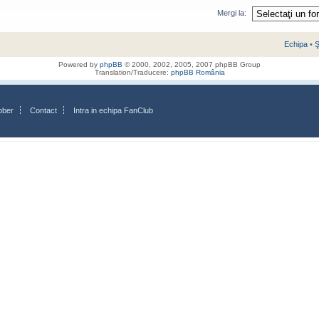
Mergi la:
Echipa
•
Ş
Powered by
phpBB
© 2000, 2002, 2005, 2007 phpBB Group
Translation/Traducere:
phpBB România
bber
Contact
Intra in echipa FanClub