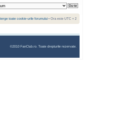
terge toate cookie-urile forumului
• Ora este UTC + 2
©2010 FanClub.ro. Toate drepturile rezervate.