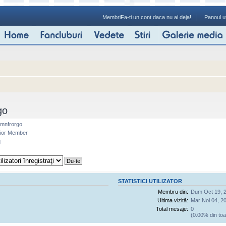
Membri
Fa-ti un cont daca nu ai deja!
Panoul ut
go
mnfrorgo
ior Member
q
STATISTICI UTILIZATOR
Membru din:
Dum Oct 19, 
Ultima vizită:
Mar Noi 04, 2
Total mesaje:
0
(0.00% din toa