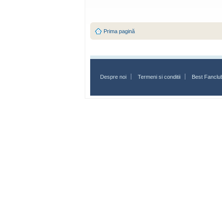
Prima pagină
Despre noi
Termeni si conditii
Best Fanclu