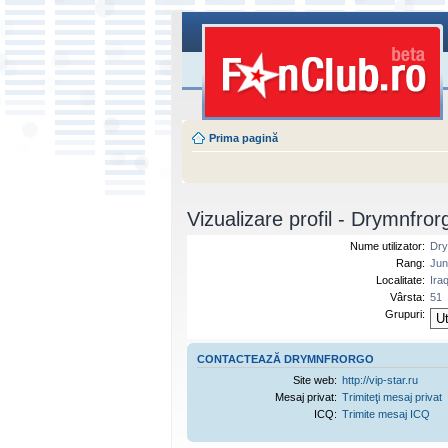
Prima pagină
Vizualizare profil - Drymnfror
Nume utilizator:
Dry
Rang:
Jun
Localitate:
Ira
Vârsta:
51
Grupuri:
CONTACTEAZĂ DRYMNFRORGO
Site web:
http://vip-star.ru
Mesaj privat:
Trimiteţi mesaj privat
ICQ:
Trimite mesaj ICQ