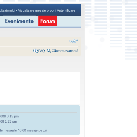
•
ilizatorului
Vizualizare mesaje proprii
Autentificare
FAQ
Căutare avansată
2008 8:15 pm
008 1:23 pm
te mesajele / 0.00 mesaje pe zi)