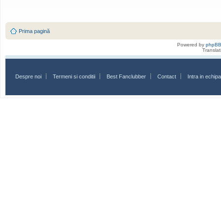
Prima pagină
Powered by
phpB
Transla
Despre noi
Termeni si conditii
Best Fanclubber
Contact
Intra in echi