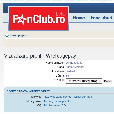
Prima pagină
Vizualizare profil - Wrefeagepay
Nume utilizator:
Wrefeagepay
Rang:
Junior Member
Localitate:
Barbados
Vârsta:
58
Grupuri:
CONTACTEAZĂ WREFEAGEPAY
Site web:
http://web.zone.ee/ncvrhwi/hair264.html
Mesaj privat:
Trimiteţi mesaj privat
ICQ:
Trimite mesaj ICQ