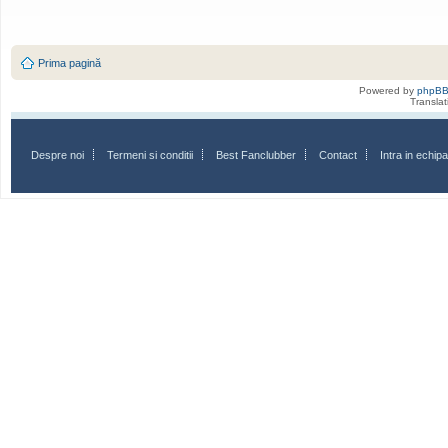
Prima pagină
Powered by
phpB
Transla
Despre noi
Termeni si conditii
Best Fanclubber
Contact
Intra in echi