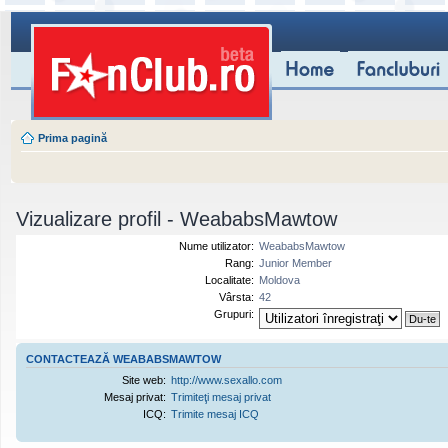
Prima pagină
Vizualizare profil - WeababsMawtow
Nume utilizator:
WeababsMawtow
Rang:
Junior Member
Localitate:
Moldova
Vârsta:
42
Grupuri:
CONTACTEAZĂ WEABABSMAWTOW
Site web:
http://www.sexallo.com
Mesaj privat:
Trimiteţi mesaj privat
ICQ:
Trimite mesaj ICQ