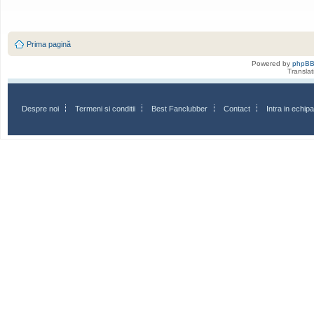
Prima pagină
Powered by
phpB
Transla
Despre noi
Termeni si conditii
Best Fanclubber
Contact
Intra in echi