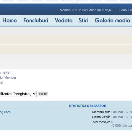
Membri
Fa-ti un cont daca nu ai deja!
Panoul ut
rneNef
ior Member
al
STATISTICI UTILIZATOR
log.com/
Membru din:
Lun Mar 16, 2
Ultima vizită:
Lun Mar 16, 2
Total mesaje:
0
(0.00% din toa