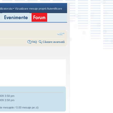
•
ilizatorului
Vizualizare mesaje proprii
Autentificare
FAQ
Căutare avansată
009 3:58 pm
009 3:58 pm
te mesajele / 0.00 mesaje pe zi)