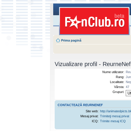
Prima pagină
Vizualizare profil - ReurneNef
Nume utilizator:
Reu
Rang:
Jun
Localitate:
Nep
Vârsta:
47
Grupuri:
CONTACTEAZĂ REURNENEF
Site web:
http://animatedpicts.b
Mesaj privat:
Trimiteţi mesaj privat
ICQ:
Trimite mesaj ICQ