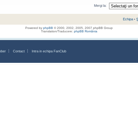
Mergi la:
Echipa
•
Ş
Powered by
phpBB
© 2000, 2002, 2005, 2007 phpBB Group
Translation/Traducere:
phpBB România
bber
Contact
Intra in echipa FanClub