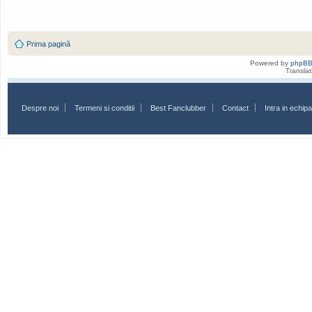
Prima pagină
Powered by
phpB
Transla
Despre noi
Termeni si conditii
Best Fanclubber
Contact
Intra in echi