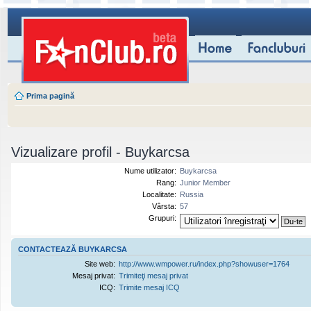
Prima pagină
Vizualizare profil - Buykarcsa
Nume utilizator:
Buykarcsa
Rang:
Junior Member
Localitate:
Russia
Vârsta:
57
Grupuri:
CONTACTEAZĂ BUYKARCSA
Site web:
http://www.wmpower.ru/index.php?showuser=1764
Mesaj privat:
Trimiteţi mesaj privat
ICQ:
Trimite mesaj ICQ