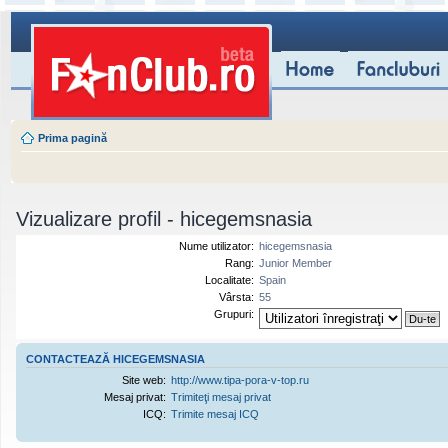
Prima pagină
Vizualizare profil - hicegemsnasia
Nume utilizator:
hicegemsnasia
Rang:
Junior Member
Localitate:
Spain
Vârsta:
55
Grupuri:
CONTACTEAZĂ HICEGEMSNASIA
Site web:
http://www.tipa-pora-v-top.ru
Mesaj privat:
Trimiteţi mesaj privat
ICQ:
Trimite mesaj ICQ