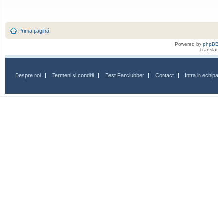
Prima pagină
Powered by
phpB
Transla
Despre noi
Termeni si conditii
Best Fanclubber
Contact
Intra in echi