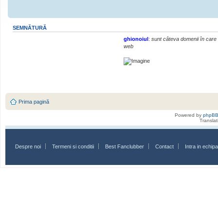
SEMNĂTURĂ
ghionoiul
:
sunt câteva domenii în care r
web
Prima pagină
Powered by
phpB
Transla
Despre noi
Termeni si conditii
Best Fanclubber
Contact
Intra in echi