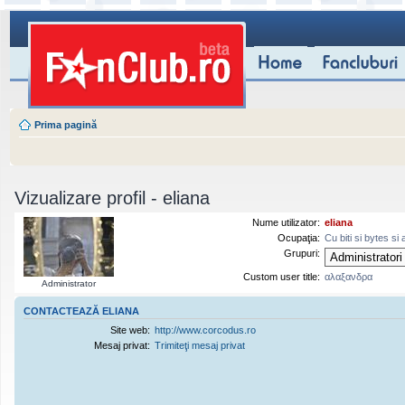
Prima pagină
Vizualizare profil - eliana
Nume utilizator:
eliana
Ocupaţia:
Cu biti si bytes si 
Grupuri:
Custom user title:
αλαξανδρα
Administrator
CONTACTEAZĂ ELIANA
Site web:
http://www.corcodus.ro
Mesaj privat:
Trimiteţi mesaj privat