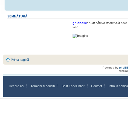
SEMNĂTURĂ
ghionoiul
:
sunt câteva domenii în care r
web
Prima pagină
Powered by
phpB
Transla
Despre noi
Termeni si conditii
Best Fanclubber
Contact
Intra in echi