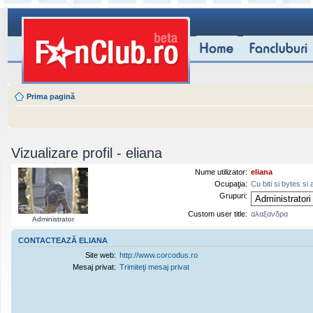
Prima pagină
Vizualizare profil - eliana
Nume utilizator:
eliana
Ocupaţia:
Cu biti si bytes si 
Grupuri:
Custom user title:
αλαξανδρα
Administrator
CONTACTEAZĂ ELIANA
Site web:
http://www.corcodus.ro
Mesaj privat:
Trimiteţi mesaj privat