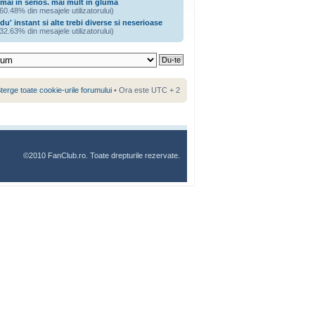
mai in serios. mai mult in gluma
60.48% din mesajele utilizatorului)
du' instant si alte trebi diverse si neserioase
32.63% din mesajele utilizatorului)
terge toate cookie-urile forumului
• Ora este UTC + 2
©2010 FanClub.ro. Toate drepturile rezervate.