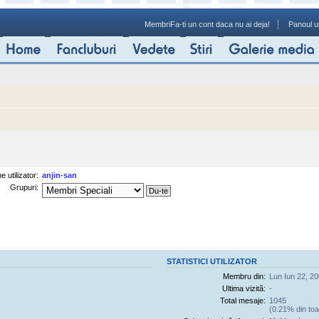
Membri
Fa-ti un cont daca nu ai deja!
Panoul ut
 utilizator:
anjin-san
Grupuri:
STATISTICI UTILIZATOR
Membru din:
Lun Iun 22, 2
Ultima vizită:
-
Total mesaje:
1045
(0.21% din toa