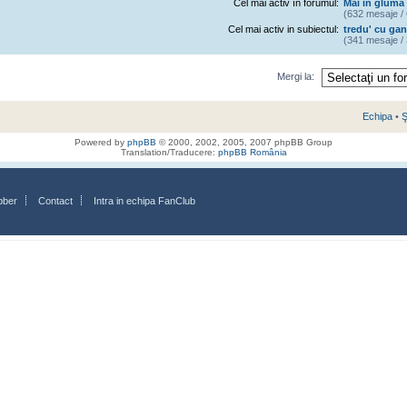
Cel mai activ în forumul:
Mai in gluma 
(632 mesaje / 
Cel mai activ in subiectul:
tredu' cu gan
(341 mesaje / 
Mergi la:
Echipa
•
Ş
Powered by
phpBB
© 2000, 2002, 2005, 2007 phpBB Group
Translation/Traducere:
phpBB România
bber
Contact
Intra in echipa FanClub