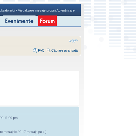
•
ilizatorului
Vizualizare mesaje proprii
Autentificare
FAQ
Căutare avansată
009 11:00 pm
te mesajele / 0.17 mesaje pe zi)