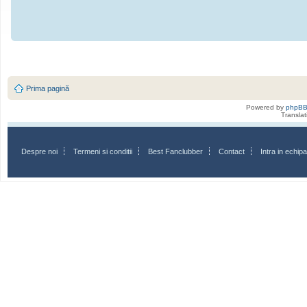
Prima pagină
Powered by
phpB
Transla
Despre noi
Termeni si conditii
Best Fanclubber
Contact
Intra in echi