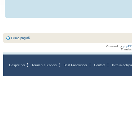
Prima pagină
Powered by
phpB
Transla
Despre noi
Termeni si conditii
Best Fanclubber
Contact
Intra in echi