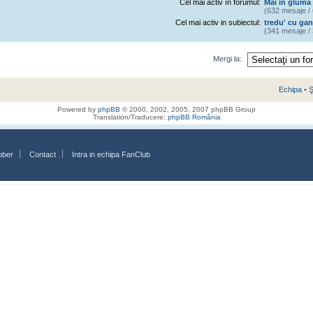
Cel mai activ în forumul:
Mai in gluma 
(632 mesaje / 
Cel mai activ in subiectul:
tredu' cu gan
(341 mesaje / 
Mergi la:
Echipa
•
Ş
Powered by
phpBB
© 2000, 2002, 2005, 2007 phpBB Group
Translation/Traducere:
phpBB România
bber
Contact
Intra in echipa FanClub