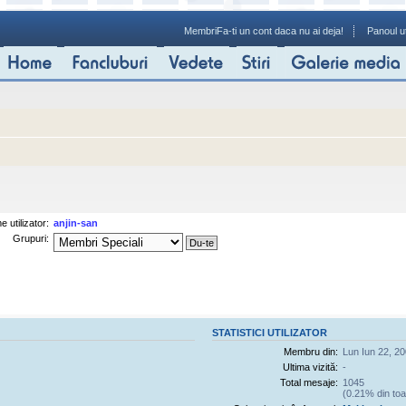
Membri
Fa-ti un cont daca nu ai deja!
Panoul ut
 utilizator:
anjin-san
Grupuri:
STATISTICI UTILIZATOR
Membru din:
Lun Iun 22, 2
Ultima vizită:
-
Total mesaje:
1045
(0.21% din toa