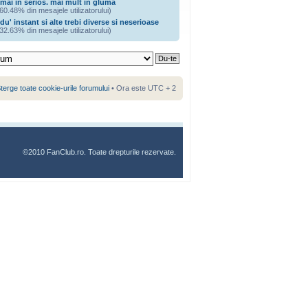
mai in serios. mai mult in gluma
60.48% din mesajele utilizatorului)
du' instant si alte trebi diverse si neserioase
32.63% din mesajele utilizatorului)
terge toate cookie-urile forumului
• Ora este UTC + 2
©2010 FanClub.ro. Toate drepturile rezervate.