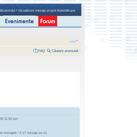
•
ilizatorului
Vizualizare mesaje proprii
Autentificare
FAQ
Căutare avansată
009 11:00 pm
te mesajele / 0.17 mesaje pe zi)