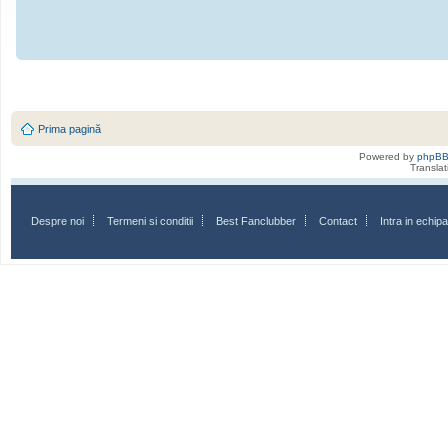
Prima pagină
Powered by
phpB
Transla
Despre noi
Termeni si conditii
Best Fanclubber
Contact
Intra in echi