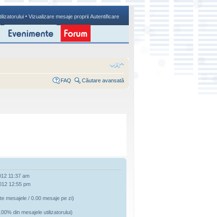
•
ilizatorului
Vizualizare mesaje proprii
Autentificare
FAQ
Căutare avansată
012 11:37 am
012 12:55 pm
te mesajele / 0.00 mesaje pe zi)
.00% din mesajele utilizatorului)