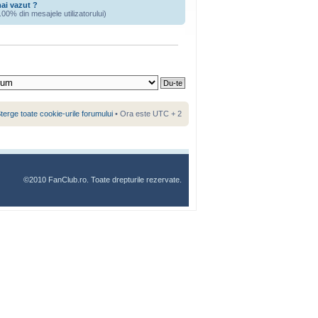
mai vazut ?
.00% din mesajele utilizatorului)
terge toate cookie-urile forumului
• Ora este UTC + 2
©2010 FanClub.ro. Toate drepturile rezervate.