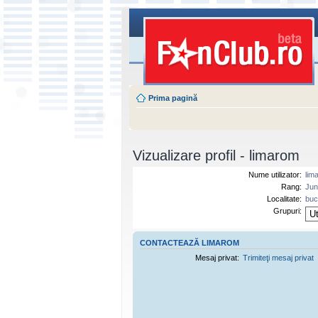
Prima pagină
Vizualizare profil - limarom
Nume utilizator:
lim
Rang:
Jun
Localitate:
buc
Grupuri:
CONTACTEAZĂ LIMAROM
Mesaj privat:
Trimiteţi mesaj privat