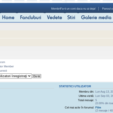
Membri
Fa-ti un cont daca nu ai deja!
Panoul ut
arom
ior Member
uresti
STATISTICI UTILIZATOR
Membru din:
Lun Aug 13, 2
Ultima vizită:
Lun Sep 03, 2
Total mesaje:
5
(0.00% din toa
Cel mai activ în forumul:
Film
(2 mesaje / 40