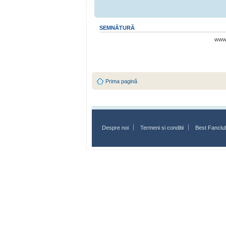
SEMNĂTURĂ
www.
Prima pagină
Despre noi
Termeni si conditii
Best Fanclu