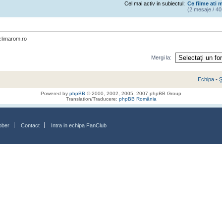
Cel mai activ in subiectul:
Ce filme ati 
(2 mesaje / 40
limarom.ro
Mergi la:
Echipa
•
Ş
Powered by
phpBB
© 2000, 2002, 2005, 2007 phpBB Group
Translation/Traducere:
phpBB România
bber
Contact
Intra in echipa FanClub