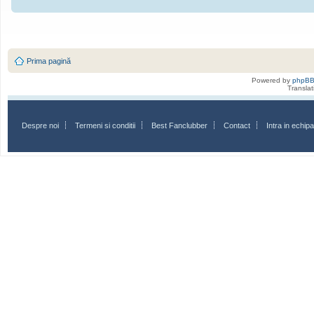
Prima pagină
Powered by
phpB
Transla
Despre noi
Termeni si conditii
Best Fanclubber
Contact
Intra in echi