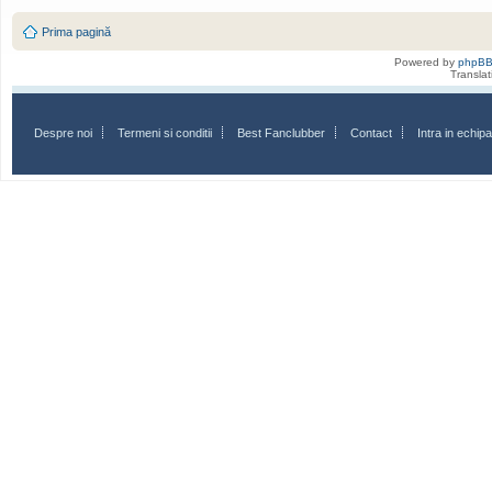
Prima pagină
Powered by
phpB
Transla
Despre noi
Termeni si conditii
Best Fanclubber
Contact
Intra in echi