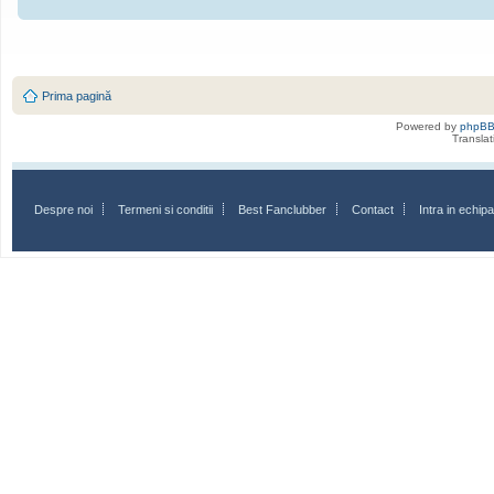
Prima pagină
Powered by
phpB
Transla
Despre noi
Termeni si conditii
Best Fanclubber
Contact
Intra in echi