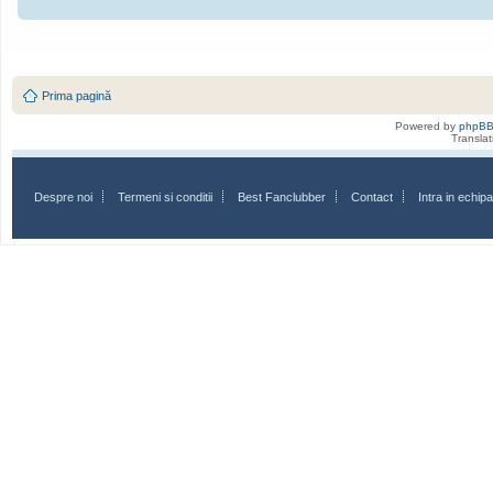
Prima pagină
Powered by
phpB
Transla
Despre noi
Termeni si conditii
Best Fanclubber
Contact
Intra in echi