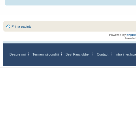
Prima pagină
Powered by
phpB
Transla
Despre noi
Termeni si conditii
Best Fanclubber
Contact
Intra in echi