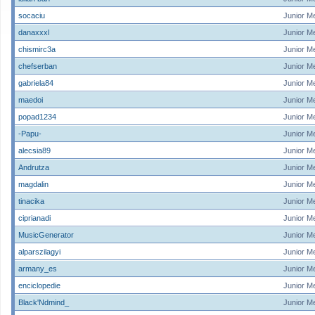
socaciu
Junior M
danaxxxl
Junior M
chismirc3a
Junior M
chefserban
Junior M
gabriela84
Junior M
maedoi
Junior M
popad1234
Junior M
-Papu-
Junior M
alecsia89
Junior M
Andrutza
Junior M
magdalin
Junior M
tinacika
Junior M
ciprianadi
Junior M
MusicGenerator
Junior M
alparszilagyi
Junior M
armany_es
Junior M
enciclopedie
Junior M
Black'Ndmind_
Junior M