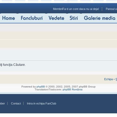
Membri
Fa-ti un cont daca nu ai deja!
Panoul ut
ţi funcţia Căutare.
Echipa
•
Ş
Powered by
phpBB
© 2000, 2002, 2005, 2007 phpBB Group
Translation/Traducere:
phpBB România
bber
Contact
Intra in echipa FanClub