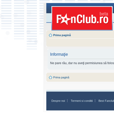
Prima pagină
Informaţie
Ne pare rău, dar nu aveţi permisiunea să folosi
Prima pagină
Despre noi
Termeni si conditii
Best Fanclu