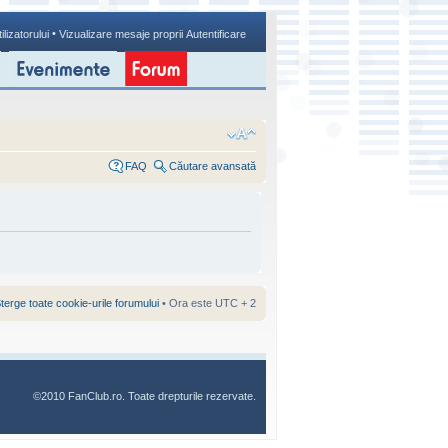
•
ilizatorului
Vizualizare mesaje proprii
Autentificare
FAQ
Căutare avansată
terge toate cookie-urile forumului
• Ora este UTC + 2
©2010 FanClub.ro. Toate drepturile rezervate.