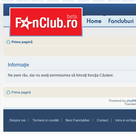
Prima pagină
Informaţie
Ne pare rău, dar nu aveţi permisiunea să folosiţi funcţia Căutare.
Prima pagină
Powered by
phpB
Transla
Despre noi
Termeni si conditii
Best Fanclubber
Contact
Intra in echi