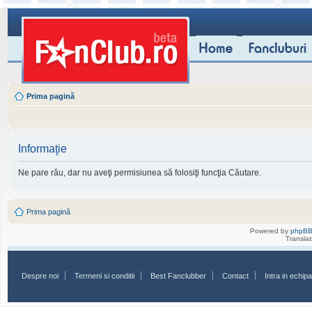
Prima pagină
Informaţie
Ne pare rău, dar nu aveţi permisiunea să folosiţi funcţia Căutare.
Prima pagină
Powered by
phpB
Transla
Despre noi
Termeni si conditii
Best Fanclubber
Contact
Intra in echi