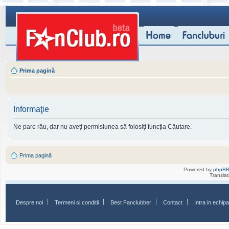
Prima pagină
Informaţie
Ne pare rău, dar nu aveţi permisiunea să folosiţi funcţia Căutare.
Prima pagină
Powered by
phpB
Transla
Despre noi
Termeni si conditii
Best Fanclubber
Contact
Intra in echi