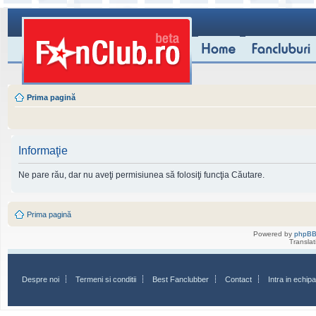
Prima pagină
Informaţie
Ne pare rău, dar nu aveţi permisiunea să folosiţi funcţia Căutare.
Prima pagină
Powered by
phpB
Transla
Despre noi
Termeni si conditii
Best Fanclubber
Contact
Intra in echi