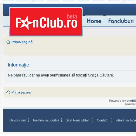
Prima pagină
Informaţie
Ne pare rău, dar nu aveţi permisiunea să folosiţi funcţia Căutare.
Prima pagină
Powered by
phpB
Transla
Despre noi
Termeni si conditii
Best Fanclubber
Contact
Intra in echi