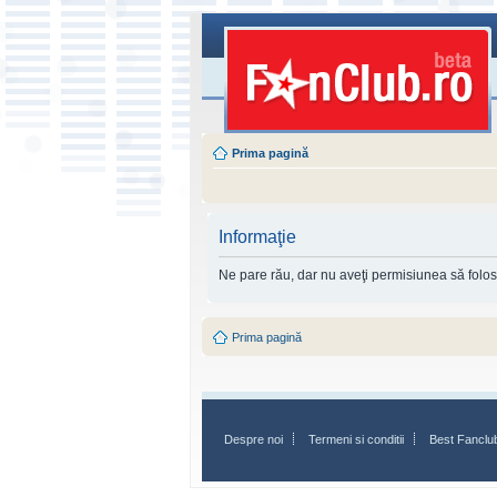
Prima pagină
Informaţie
Ne pare rău, dar nu aveţi permisiunea să folosi
Prima pagină
Despre noi
Termeni si conditii
Best Fanclu