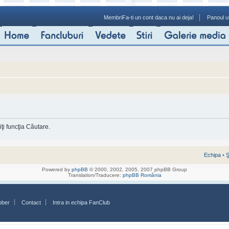
Membri
Fa-ti un cont daca nu ai deja!
Panoul ut
ţi funcţia Căutare.
Echipa
•
Ş
Powered by
phpBB
© 2000, 2002, 2005, 2007 phpBB Group
Translation/Traducere:
phpBB România
bber
Contact
Intra in echipa FanClub