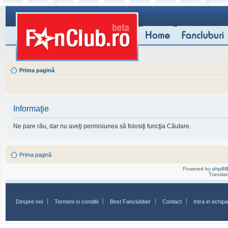
Prima pagină
Informaţie
Ne pare rău, dar nu aveţi permisiunea să folosiţi funcţia Căutare.
Prima pagină
Powered by
phpB
Transla
Despre noi
Termeni si conditii
Best Fanclubber
Contact
Intra in echi