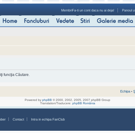
Membri
Fa-ti un cont daca nu ai deja!
Panoul ut
ţi funcţia Căutare.
Echipa
•
Ş
Powered by
phpBB
© 2000, 2002, 2005, 2007 phpBB Group
Translation/Traducere:
phpBB România
bber
Contact
Intra in echipa FanClub