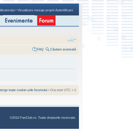
•
ilizatorului
Vizualizare mesaje proprii
Autentificare
FAQ
Căutare avansată
terge toate cookie-urile forumului
• Ora este UTC + 2
©2010 FanClub.ro. Toate drepturile rezervate.