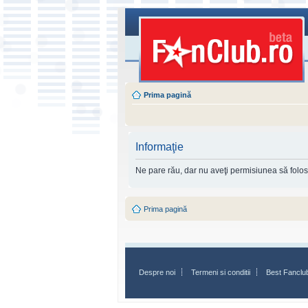
Prima pagină
Informaţie
Ne pare rău, dar nu aveţi permisiunea să folosi
Prima pagină
Despre noi
Termeni si conditii
Best Fanclu