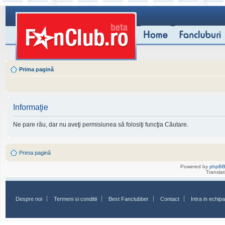
Prima pagină
Informaţie
Ne pare rău, dar nu aveţi permisiunea să folosiţi funcţia Căutare.
Prima pagină
Powered by
phpB
Transla
Despre noi
Termeni si conditii
Best Fanclubber
Contact
Intra in echi