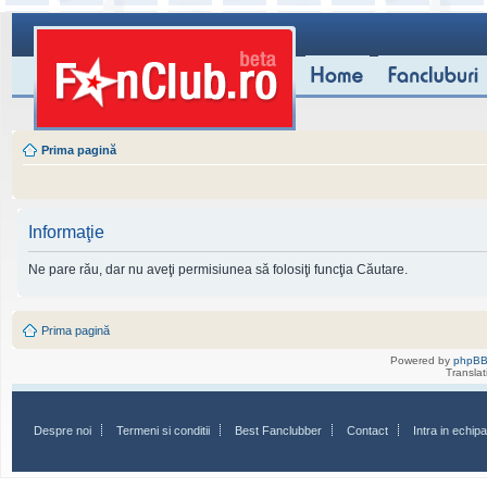
Prima pagină
Informaţie
Ne pare rău, dar nu aveţi permisiunea să folosiţi funcţia Căutare.
Prima pagină
Powered by
phpB
Transla
Despre noi
Termeni si conditii
Best Fanclubber
Contact
Intra in echi