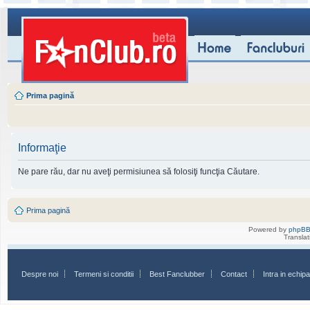
Prima pagină
Informaţie
Ne pare rău, dar nu aveţi permisiunea să folosiţi funcţia Căutare.
Prima pagină
Powered by
phpB
Transla
Despre noi
Termeni si conditii
Best Fanclubber
Contact
Intra in echi