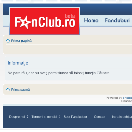
Prima pagină
Informaţie
Ne pare rău, dar nu aveţi permisiunea să folosiţi funcţia Căutare.
Prima pagină
Powered by
phpB
Transla
Despre noi
Termeni si conditii
Best Fanclubber
Contact
Intra in echi