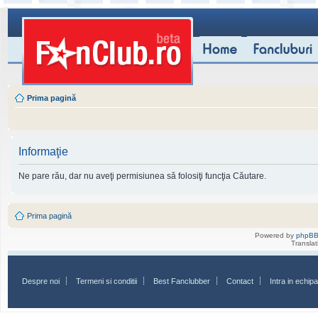
Prima pagină
Informaţie
Ne pare rău, dar nu aveţi permisiunea să folosiţi funcţia Căutare.
Prima pagină
Powered by
phpB
Transla
Despre noi
Termeni si conditii
Best Fanclubber
Contact
Intra in echi